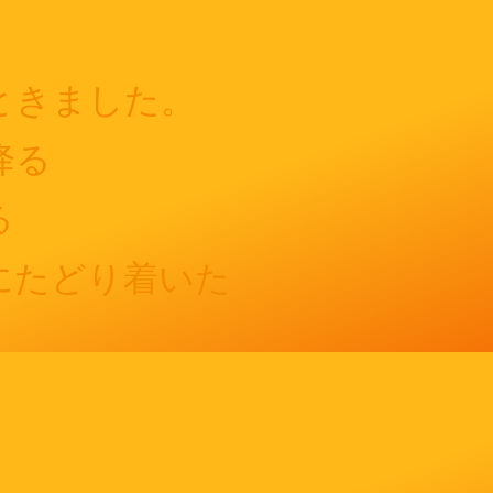
ときました。
降る
る
にたどり着いた