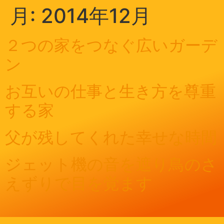
月:
2014年12月
２つの家をつなぐ広いガーデ
ン
お互いの仕事と生き方を尊重
する家
父が残してくれた幸せな時間
ジェット機の音を遮り鳥のさ
えずりで目を覚ます