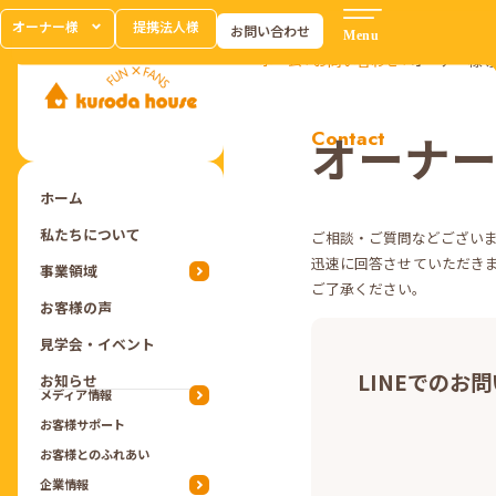
オーナー様
提携法人様
お問い合わせ
ホーム
›
お問い合わせ
›
オーナー様専
Contact
オーナ
ホーム
私たちについて
ご相談・ご質問などござい
迅速に回答させていただき
事業領域
ご了承ください。
お客様の声
見学会・イベント
LINEでのお
お知らせ
メディア情報
お客様サポート
お客様とのふれあい
企業情報